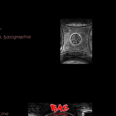
Y
o, typographie
 Une