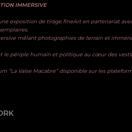
ITION IMMERSIVE
une exposition de tirage fineArt en partenariat ave
xemplaires.
mersive mêlant photographies de terrain et immers
nt le périple humain et politique au cœur des vest
bum “La Valse Macabre” disponible sur les platefor
ORK