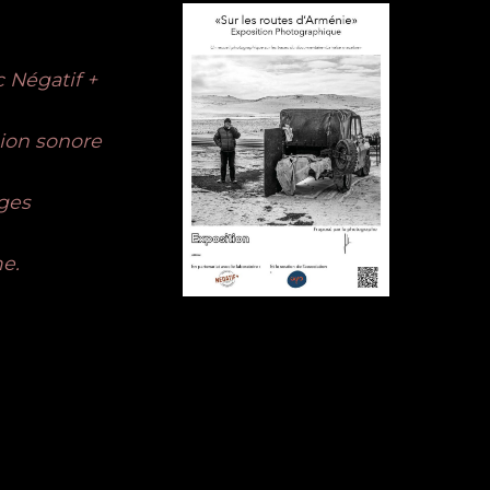
c Négatif +
ion sonore
iges
me.