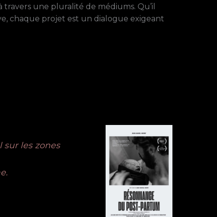
à travers une pluralité de médiums. Qu’il
sive, chaque projet est un dialogue exigeant
l sur les zones
e.