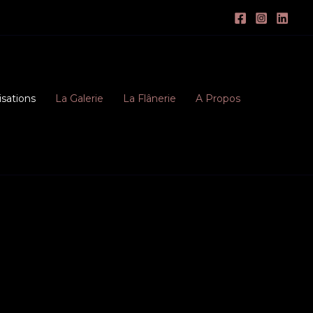
isations
La Galerie
La Flânerie
A Propos